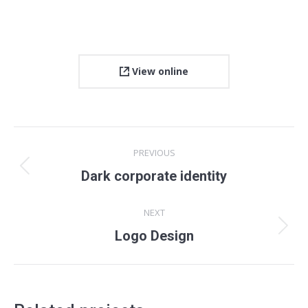
View online
Project
PREVIOUS
navigation
Previous
Dark corporate identity
project:
NEXT
Next
Logo Design
project: