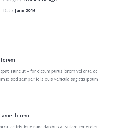
Date:
June 2016
t lorem
tpat. Nunc ut – for dictum purus lorem vel ante ac
tum id sed semper felis quis vehicula sagittis ipsum
r amet lorem
 arcu, ac tristique nunc dapibus a. Nullam imperdiet