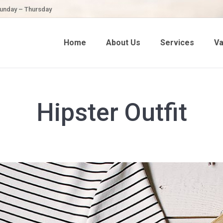
unday – Thursday
Home
About Us
Services
Va
Hipster Outfit