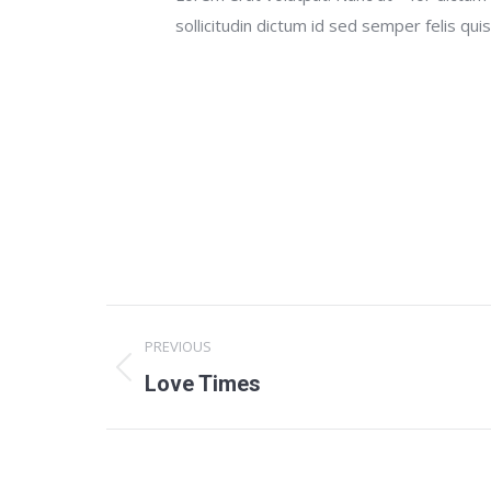
sollicitudin dictum id sed semper felis quis
Project
PREVIOUS
navigation
Previous
Love Times
project: