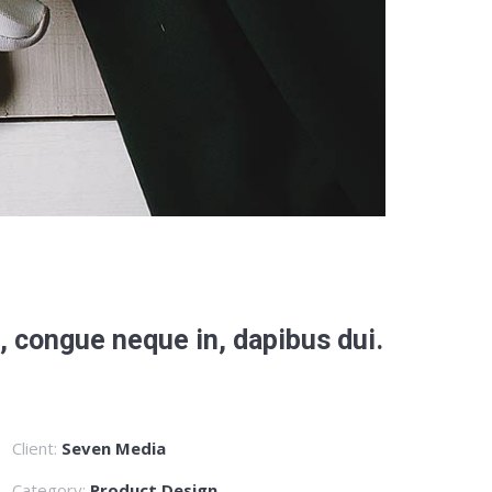
re, congue neque in, dapibus dui.
Client:
Seven Media
Category:
Product Design