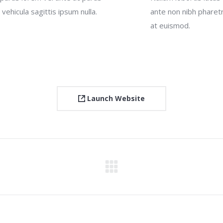
 vehicula sagittis ipsum nulla.
ante non nibh pharetr
at euismod.
Launch Website
Next
project: