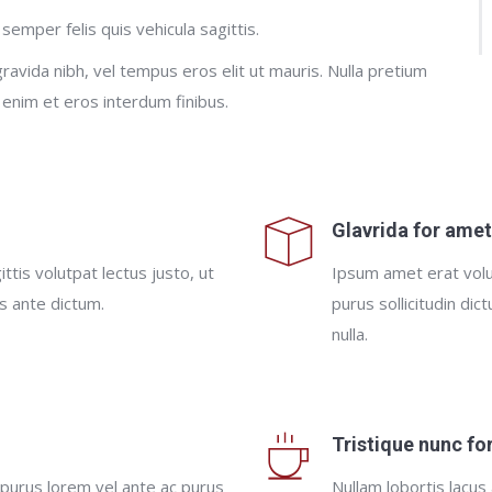
 semper felis quis vehicula sagittis.
gravida nibh, vel tempus eros elit ut mauris. Nulla pretium
 enim et eros interdum finibus.
Glavrida for ame
ttis volutpat lectus justo, ut
Ipsum amet erat volu
es ante dictum.
purus sollicitudin dic
nulla.
Tristique nunc fo
 purus lorem vel ante ac purus
Nullam lobortis lacus