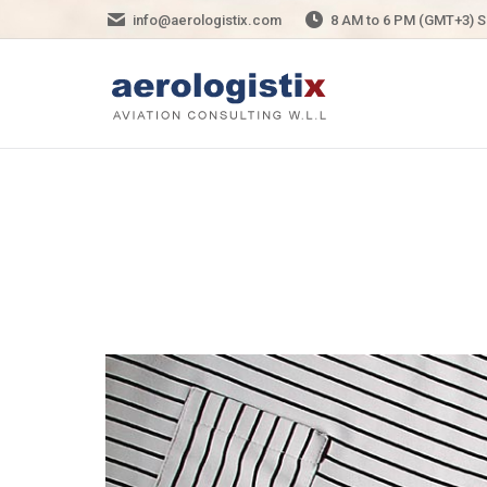
info@aerologistix.com
8 AM to 6 PM (GMT+3) S